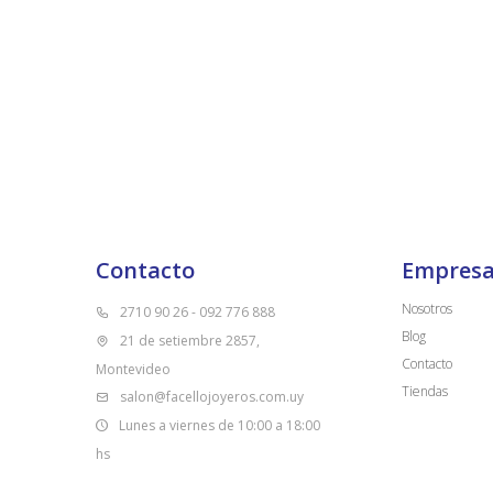
Contacto
Empres
Nosotros
2710 90 26 - 092 776 888
Blog
21 de setiembre 2857,
Contacto
Montevideo
Tiendas
salon@facellojoyeros.com.uy
Lunes a viernes de 10:00 a 18:00
hs