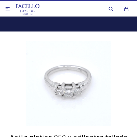

Anillos
Aros y caravanas
Anillos
Collares y cadenas
Aros y caravanas
Colgantes y dijes
Collares de perlas
Medallas y cruces
Collares y cadenas
Pulseras
Otros