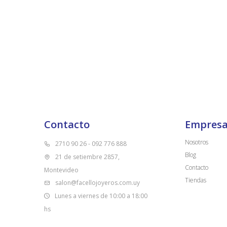
Contacto
Empres
Nosotros
2710 90 26 - 092 776 888
Blog
21 de setiembre 2857,
Contacto
Montevideo
Tiendas
salon@facellojoyeros.com.uy
Lunes a viernes de 10:00 a 18:00
hs