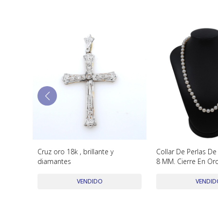
co y
Cruz oro 18k , brillante y
Collar De Perlas De 
diamantes
8 MM. Cierre En Or
VENDIDO
VENDID