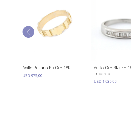
es y
Anillo Rosario En Oro 18K
Anillo Oro Blanco 18
Trapecio
USD
975,00
USD
1.035,00