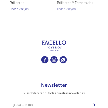
Brillantes
Brillantes Y Esmeraldas
Br
USD
1.605,00
USD
1.605,00
U



Newsletter
¡Suscribite y recibí todas nuestras novedades!