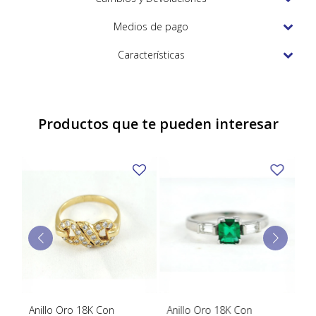
TUDOR
Medios de pago
VACHERON & CONSTANTIN
Características
Productos que te pueden interesar
Anillo Oro 18K Con
Anillo Oro 18K Con
An