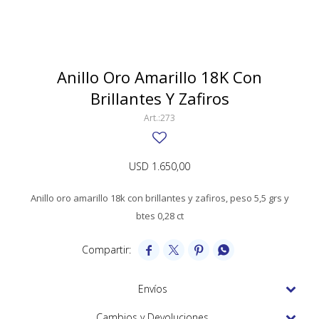
SWATCH
Llaveros
Pendientes y medallas
TISSOT
BULGARI
Marcadores de libros
Prendedores
CARTIER
Anillo Oro Amarillo 18K Con
Caravanas perlas
Pulseras
Brillantes Y Zafiros
CHOPARD
273
JAEGER-LECOULTRE
LONGINES
USD
1.650,00
MOVADO
Anillo oro amarillo 18k con brillantes y zafiros, peso 5,5 grs y
OMEGA
btes 0,28 ct
OTRAS MARCAS RELOJES




ROLEX
Envíos
TAG HEUER
Cambios y Devoluciones