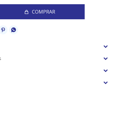
COMPRAR


s