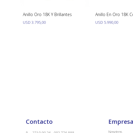
 Con
Anillo Oro 18K Y Brillantes
Anillo En Oro 18K C
USD
3.795,00
USD
5.990,00
Contacto
Empres
Nosotros
2710 90 26 - 092 776 888