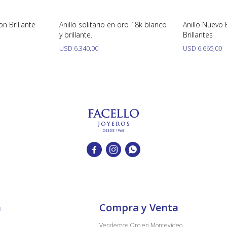
on Brillante
Anillo solitario en oro 18k blanco
Anillo Nuevo E
y brillante.
Brillantes
USD
6.340,00
USD
6.665,00



a
Compra y Venta
Vendemos Oro en Montevideo