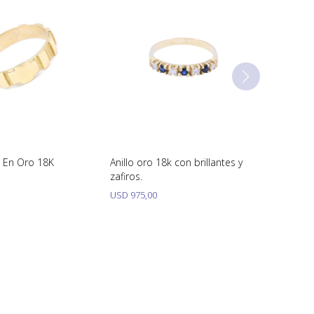
o Blanco 18K Con
Anillo Rosario En Oro 18K
Anillo 
afiros
zafiros.
USD
975,00
USD
97