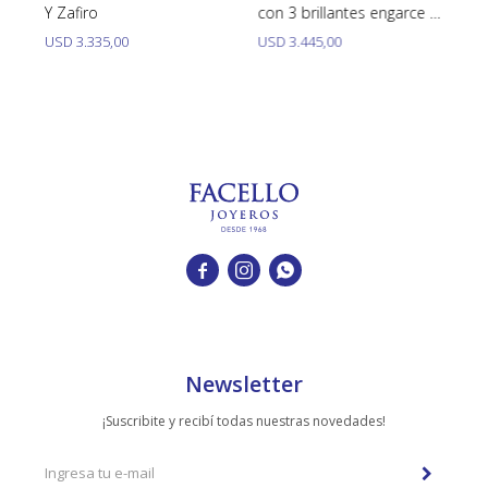
Y Zafiro
con 3 brillantes engarce 4
Br
puntas.
USD
3.335,00
USD
3.445,00
U



Newsletter
¡Suscribite y recibí todas nuestras novedades!