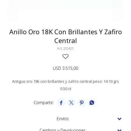
SWATCH
Llaveros
Pendientes y medallas
TISSOT
BULGARI
Marcadores de libros
Prendedores
CARTIER
Anillo Oro 18K Con Brillantes Y Zafiro
Caravanas perlas
Pulseras
Central
CHOPARD
20401
JAEGER-LECOULTRE
LONGINES
USD
3.515,00
MOVADO
Antiguo oro 18k con brillantes y zafiro central peso: 14:10 grs
OMEGA
0.50 ct
OTRAS MARCAS RELOJES




ROLEX
Envíos
TAG HEUER
Cambios y Devoluciones