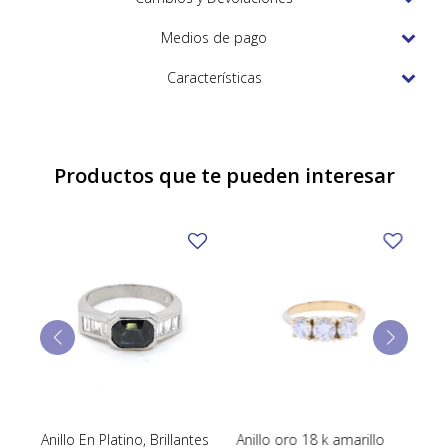
TUDOR
Medios de pago
VACHERON & CONSTANTIN
Características
Productos que te pueden interesar
Anillo En Platino, Brillantes
Anillo oro 18 k amarillo
An