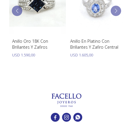
Anillo Oro 18K Con
Anillo En Platino Con
An
Brillantes Y Zafiros
Brillantes Y Zafiro Central
Br
USD
1.590,00
USD
1.605,00
U


