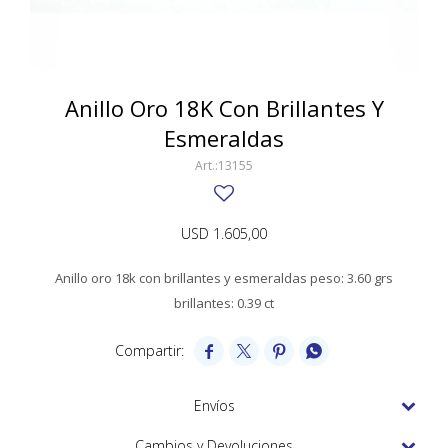
SWATCH
Llaveros
Pendientes y medallas
TISSOT
BULGARI
Marcadores de libros
Prendedores
CARTIER
Anillo Oro 18K Con Brillantes Y
Caravanas perlas
Pulseras
Esmeraldas
CHOPARD
13155
JAEGER-LECOULTRE
LONGINES
USD
1.605,00
MOVADO
Anillo oro 18k con brillantes y esmeraldas peso: 3.60 grs
OMEGA
brillantes: 0.39 ct
OTRAS MARCAS RELOJES




ROLEX
Envíos
TAG HEUER
Cambios y Devoluciones