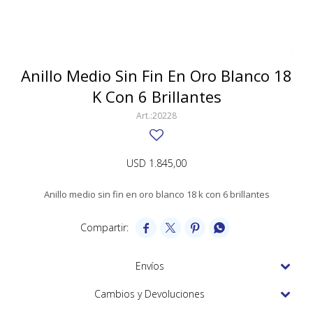
SWATCH
Llaveros
Pendientes y medallas
TISSOT
BULGARI
Marcadores de libros
Prendedores
CARTIER
Anillo Medio Sin Fin En Oro Blanco 18
Caravanas perlas
Pulseras
K Con 6 Brillantes
CHOPARD
20228
JAEGER-LECOULTRE
LONGINES
USD
1.845,00
MOVADO
Anillo medio sin fin en oro blanco 18 k con 6 brillantes
OMEGA




OTRAS MARCAS RELOJES
ROLEX
Envíos
TAG HEUER
Cambios y Devoluciones