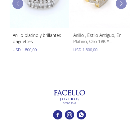
lo
Anillo platino y brillantes
Anillo , Estilo Antiguo, En
An
baguettes
Platino, Oro 18K Y
Es
Brillantes
Ba
USD
1.800,00
USD
1.800,00
U


