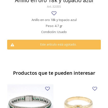
Anillo en oro 18k y topacio azul
SWATCH
32055
Llaveros
Pendientes y medallas
TISSOT
BULGARI
Marcadores de libros
Prendedores
Anillo en oro 18k y topacio azul
CARTIER
Peso: 4.7 gr
Caravanas perlas
Pulseras
Condición: Usado
CHOPARD
JAEGER-LECOULTRE
Este artículo está agotado.
LONGINES
MOVADO
OMEGA
Productos que te pueden interesar
OTRAS MARCAS RELOJES
ROLEX
TAG HEUER