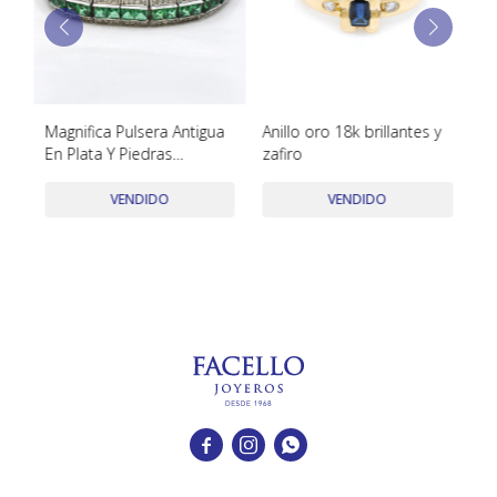
TUDOR
VACHERON & CONSTANTIN
Magnifica Pulsera Antigua
Anillo oro 18k brillantes y
Co
En Plata Y Piedras
zafiro
M
Sinteticas Con Punzon
Frances. Circa 1880-
VENDIDO
VENDIDO
1920'S Aprox.


