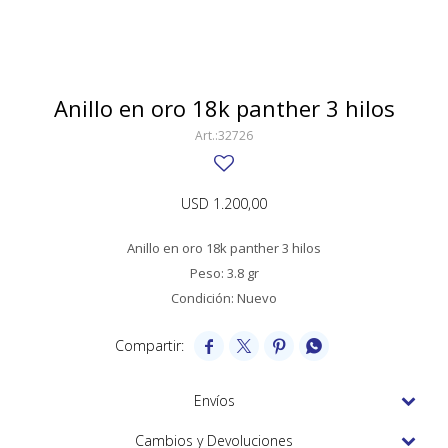
SWATCH
Llaveros
Pendientes y medallas
TISSOT
BULGARI
Marcadores de libros
Prendedores
CARTIER
Anillo en oro 18k panther 3 hilos
Caravanas perlas
Pulseras
CHOPARD
32726
JAEGER-LECOULTRE
USD
1.200,00
LONGINES
Anillo en oro 18k panther 3 hilos
MOVADO
Peso: 3.8 gr
OMEGA
Condición: Nuevo
OTRAS MARCAS RELOJES




ROLEX
Envíos
TAG HEUER
Cambios y Devoluciones