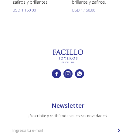
zafiros y brillantes
brillante y zafiros.
y 
USD
1.150,00
USD
1.150,00
U



Newsletter
¡Suscribite y recibí todas nuestras novedades!