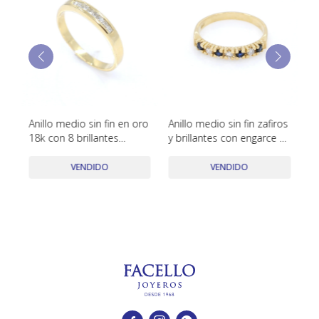
TUDOR
VACHERON & CONSTANTIN
Anillo medio sin fin en oro
Anillo medio sin fin zafiros
An
18k con 8 brillantes
y brillantes con engarce 4
Br
tallado princesa
puntas
VENDIDO
VENDIDO