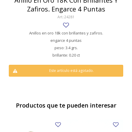
Anillo En Oro 18K Con Brillantes Y
SWATCH
Zafiros. Engarce 4 Puntas
Llaveros
Pendientes y medallas
TISSOT
BULGARI
24281
Marcadores de libros
Prendedores
CARTIER
Caravanas perlas
Pulseras
Anillos en oro 18k con brillantes y zafiros.
CHOPARD
engarce 4 puntas
peso: 3.4 grs.
JAEGER-LECOULTRE
brillante: 0.20 ct
LONGINES
Este artículo está agotado.
MOVADO
OMEGA
OTRAS MARCAS RELOJES
Productos que te pueden interesar
ROLEX
TAG HEUER