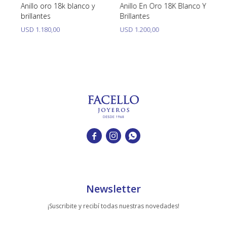
 ,
Anillo oro 18k blanco y
Anillo En Oro 18K Blanco Y
An
brillantes
Brillantes
Bl
Y 
USD
1.180,00
USD
1.200,00
U



Newsletter
¡Suscribite y recibí todas nuestras novedades!