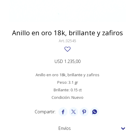
SWATCH
Llaveros
Pendientes y medallas
TISSOT
BULGARI
Marcadores de libros
Prendedores
CARTIER
Anillo en oro 18k, brillante y zafiros
Caravanas perlas
Pulseras
CHOPARD
32545
JAEGER-LECOULTRE
USD
1.235,00
LONGINES
Anillo en oro 18k, brillante y zafiros
MOVADO
Peso: 3.1 gr
OMEGA
Brillante: 0.15 ct
Condición: Nuevo
OTRAS MARCAS RELOJES




ROLEX
TAG HEUER
Envíos