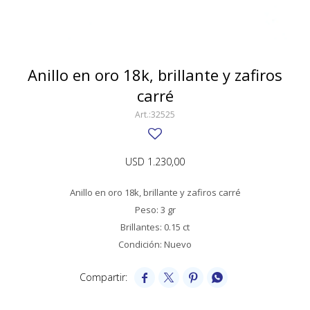
SWATCH
Llaveros
Pendientes y medallas
TISSOT
BULGARI
Marcadores de libros
Prendedores
CARTIER
Anillo en oro 18k, brillante y zafiros
Caravanas perlas
Pulseras
carré
CHOPARD
32525
JAEGER-LECOULTRE
LONGINES
USD
1.230,00
MOVADO
Anillo en oro 18k, brillante y zafiros carré
OMEGA
Peso: 3 gr
Brillantes: 0.15 ct
OTRAS MARCAS RELOJES
Condición: Nuevo
ROLEX




TAG HEUER