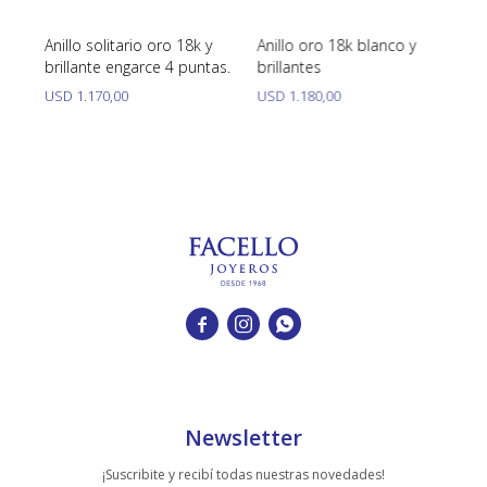
 ,
Anillo solitario oro 18k y
Anillo oro 18k blanco y
An
brillante engarce 4 puntas.
brillantes
y 
USD
1.170,00
USD
1.180,00
U



Newsletter
¡Suscribite y recibí todas nuestras novedades!