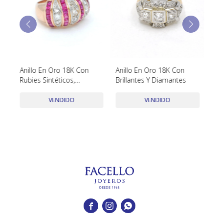
TUDOR
VACHERON & CONSTANTIN
Anillo En Oro 18K Con
Anillo En Oro 18K Con
Co
Rubies Sintéticos,
Brillantes Y Diamantes
Brillantes Y Dimantes
VENDIDO
VENDIDO


