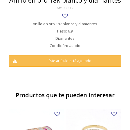
Anillo en oro 18k blanco y diamantes
SWATCH
32372
Llaveros
Pendientes y medallas
TISSOT
BULGARI
Marcadores de libros
Prendedores
Anillo en oro 18k blanco y diamantes
CARTIER
Peso: 6.9
Caravanas perlas
Pulseras
Diamantes
CHOPARD
Condición: Usado
JAEGER-LECOULTRE
Este artículo está agotado.
LONGINES
MOVADO
OMEGA
Productos que te pueden interesar
OTRAS MARCAS RELOJES
ROLEX
TAG HEUER