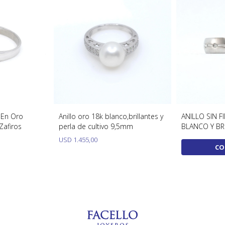
n En Oro
Anillo oro 18k blanco,brillantes y
ANILLO SIN F
 Zafiros
perla de cultivo 9,5mm
BLANCO Y BR
USD
1.455,00
CO