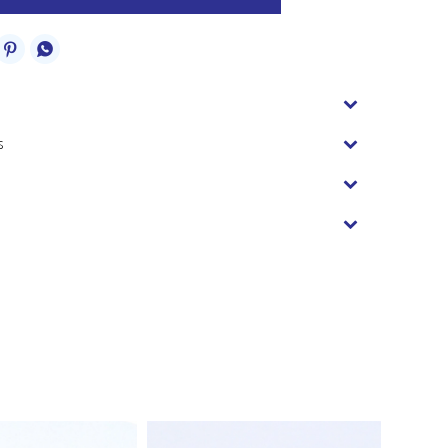


s