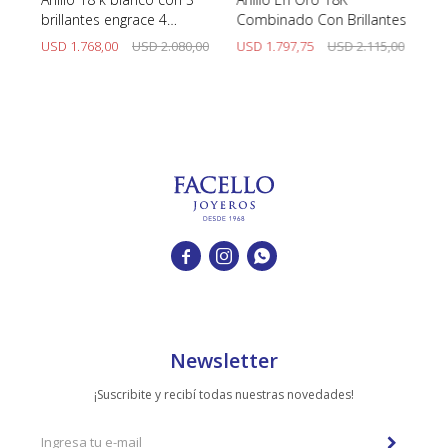
brillantes engrace 4
Combinado Con Brillantes
Pl
puntas.
00
USD
1.768,00
USD
2.080,00
USD
1.797,75
USD
2.115,00
U



Newsletter
¡Suscribite y recibí todas nuestras novedades!