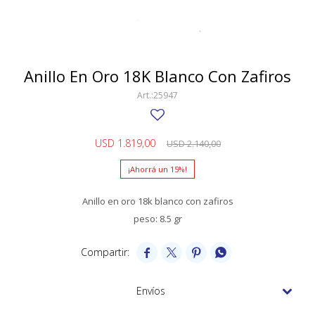
SWATCH
Llaveros
Pendientes y medallas
TISSOT
BULGARI
Marcadores de libros
Prendedores
CARTIER
Anillo En Oro 18K Blanco Con Zafiros
Caravanas perlas
Pulseras
CHOPARD
25947
JAEGER-LECOULTRE
USD
1.819,00
USD
2.140,00
LONGINES
15
MOVADO
Anillo en oro 18k blanco con zafiros
OMEGA
peso: 8.5 gr
OTRAS MARCAS RELOJES




ROLEX
Envíos
TAG HEUER