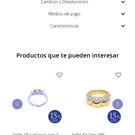
Cambios y Devoluciones
TUDOR
Medios de pago
VACHERON & CONSTANTIN
Características
Productos que te pueden interesar
Anillo 18 k blanco con 3
Anillo En Oro 18K
Al