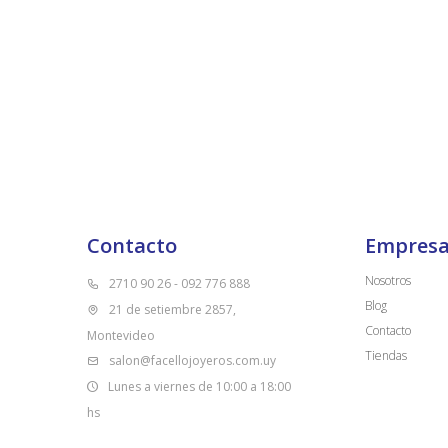
Contacto
Empres
Nosotros
2710 90 26 - 092 776 888
Blog
21 de setiembre 2857,
Contacto
Montevideo
Tiendas
salon@facellojoyeros.com.uy
Lunes a viernes de 10:00 a 18:00
hs