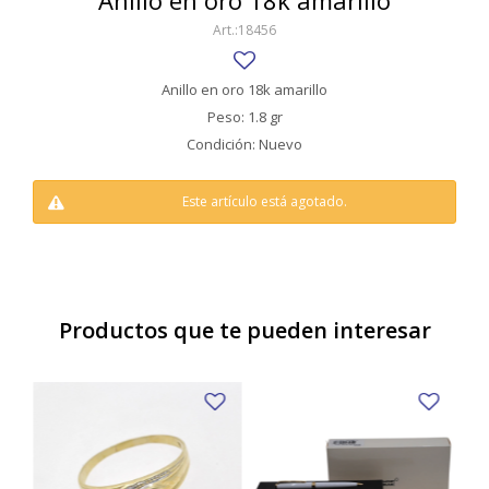
Anillo en oro 18k amarillo
SWATCH
18456
Llaveros
Pendientes y medallas
TISSOT
BULGARI
Marcadores de libros
Prendedores
Anillo en oro 18k amarillo
CARTIER
Peso: 1.8 gr
Caravanas perlas
Pulseras
Condición: Nuevo
CHOPARD
JAEGER-LECOULTRE
Este artículo está agotado.
LONGINES
MOVADO
OMEGA
Productos que te pueden interesar
OTRAS MARCAS RELOJES
ROLEX
TAG HEUER