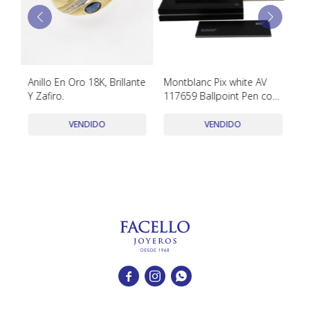
TUDOR
VACHERON & CONSTANTIN
Anillo En Oro 18K, Brillante
Montblanc Pix white AV
Me
Y Zafiro.
117659 Ballpoint Pen con
Ni
estuche y papeles
VENDIDO
VENDIDO


