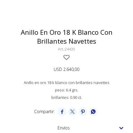
SWATCH
Llaveros
Pendientes y medallas
TISSOT
BULGARI
Marcadores de libros
Prendedores
CARTIER
Anillo En Oro 18 K Blanco Con
Caravanas perlas
Pulseras
Brillantes Navettes
CHOPARD
24435
JAEGER-LECOULTRE
LONGINES
USD
2.640,00
MOVADO
Anillo en oro 18 k blanco con brillantes navettes
OMEGA
peso: 6.4 grs.
brillantes: 0.90 ct.
OTRAS MARCAS RELOJES
ROLEX




TAG HEUER
Envíos