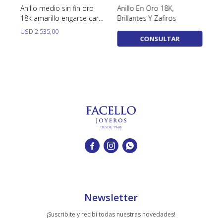
n
Anillo medio sin fin oro
Anillo En Oro 18K,
An
18k amarillo engarce carril
Brillantes Y Zafiros
Za
con 5 brillantes princesa.
USD
2.535,00
U
CONSULTAR



Newsletter
¡Suscribite y recibí todas nuestras novedades!