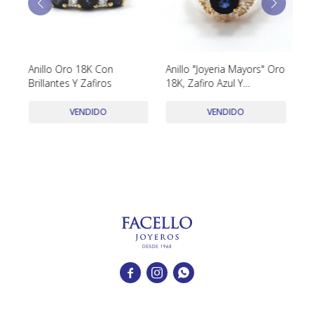
TUDOR
VACHERON & CONSTANTIN
ivo
Anillo Oro 18K Con
Anillo "Joyeria Mayors" Oro
An
Y
Brillantes Y Zafiros
18K, Zafiro Azul Y
,z
Diamantes.
VENDIDO
VENDIDO


