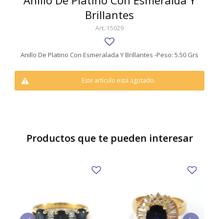
Anillo De Platino Con Esmeralda Y
SWATCH
Brillantes
Llaveros
Pendientes y medallas
TISSOT
BULGARI
15029
Marcadores de libros
Prendedores
CARTIER
Caravanas perlas
Pulseras
Anillo De Platino Con Esmeralada Y Brillantes -Peso: 5.50 Grs
CHOPARD
Este artículo está agotado.
JAEGER-LECOULTRE
LONGINES
MOVADO
Productos que te pueden interesar
OMEGA
OTRAS MARCAS RELOJES
ROLEX
TAG HEUER