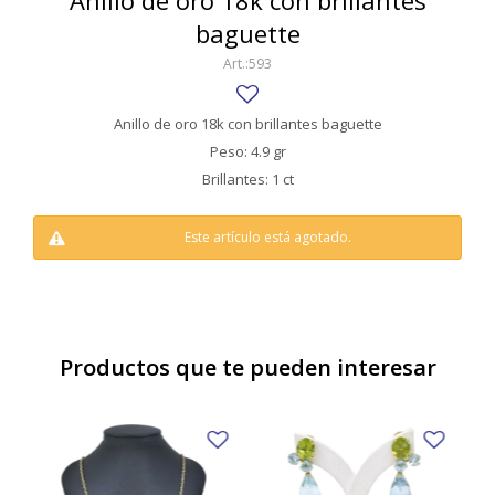
Anillo de oro 18k con brillantes
SWATCH
baguette
Llaveros
Pendientes y medallas
TISSOT
BULGARI
593
Marcadores de libros
Prendedores
CARTIER
Caravanas perlas
Pulseras
Anillo de oro 18k con brillantes baguette
CHOPARD
Peso: 4.9 gr
Brillantes: 1 ct
JAEGER-LECOULTRE
LONGINES
Este artículo está agotado.
MOVADO
OMEGA
Productos que te pueden interesar
OTRAS MARCAS RELOJES
ROLEX
TAG HEUER