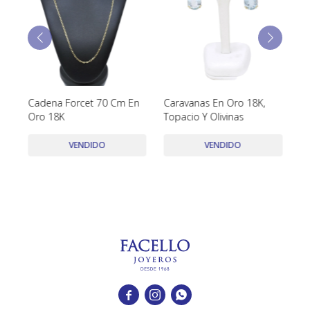
TUDOR
VACHERON & CONSTANTIN
8K
Cadena Forcet 70 Cm En
Caravanas En Oro 18K,
An
Oro 18K
Topacio Y Olivinas
Ag
Br
VENDIDO
VENDIDO


