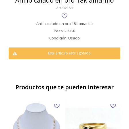
Anillo calado en oro 18k amarillo
SWATCH
32159
Llaveros
Pendientes y medallas
TISSOT
BULGARI
Marcadores de libros
Prendedores
Anillo calado en oro 18k amarillo
CARTIER
Peso: 2.6 GR
Caravanas perlas
Pulseras
Condición: Usado
CHOPARD
JAEGER-LECOULTRE
Este artículo está agotado.
LONGINES
MOVADO
OMEGA
Productos que te pueden interesar
OTRAS MARCAS RELOJES
ROLEX
TAG HEUER