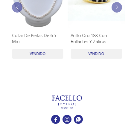
TUDOR
VACHERON & CONSTANTIN
2
Collar De Perlas De 6.5
Anillo Oro 18K Con
Co
Mm
Brillantes Y Zafiros
Bl
VENDIDO
VENDIDO


