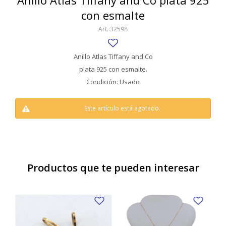
Anillo Atlas Tiffany and Co plata 925
SWATCH
con esmalte
Llaveros
Pendientes y medallas
TISSOT
BULGARI
32598
Marcadores de libros
Prendedores
CARTIER
Caravanas perlas
Pulseras
Anillo Atlas Tiffany and Co
CHOPARD
plata 925 con esmalte.
Condición: Usado
JAEGER-LECOULTRE
LONGINES
Este artículo está agotado.
MOVADO
OMEGA
Productos que te pueden interesar
OTRAS MARCAS RELOJES
ROLEX
TAG HEUER