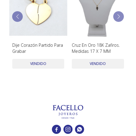
TUDOR
VACHERON & CONSTANTIN
Dije Corazón Partido Para
Cruz En Oro 18K Zafiros.
Ca
Grabar
Medidas 17 X 7 MM
di
VENDIDO
VENDIDO


