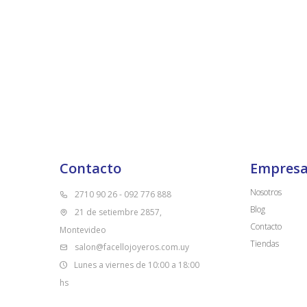
Contacto
Empres
Nosotros
2710 90 26 - 092 776 888
Blog
21 de setiembre 2857,
Contacto
Montevideo
Tiendas
salon@facellojoyeros.com.uy
Lunes a viernes de 10:00 a 18:00
hs