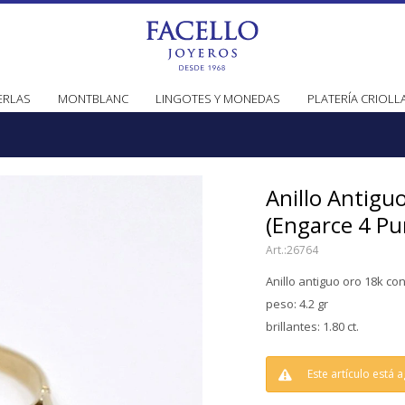
ERLAS
MONTBLANC
LINGOTES Y MONEDAS
PLATERÍA CRIOLL
Anillo Antigu
(Engarce 4 Pu
26764
Anillo antiguo oro 18k con
peso: 4.2 gr
brillantes: 1.80 ct.
Este artículo está 