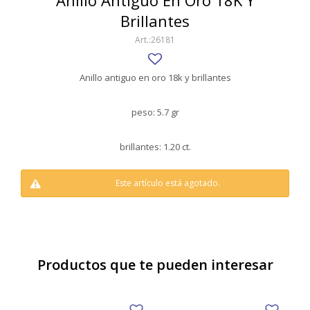
Anillo Antiguo En Oro 18K Y
SWATCH
Brillantes
Llaveros
Pendientes y medallas
TISSOT
BULGARI
26181
Marcadores de libros
Prendedores
CARTIER
Caravanas perlas
Pulseras
Anillo antiguo en oro 18k y brillantes
CHOPARD
peso: 5.7 gr
JAEGER-LECOULTRE
brillantes: 1.20 ct.
LONGINES
MOVADO
Este artículo está agotado.
OMEGA
OTRAS MARCAS RELOJES
ROLEX
Productos que te pueden interesar
TAG HEUER