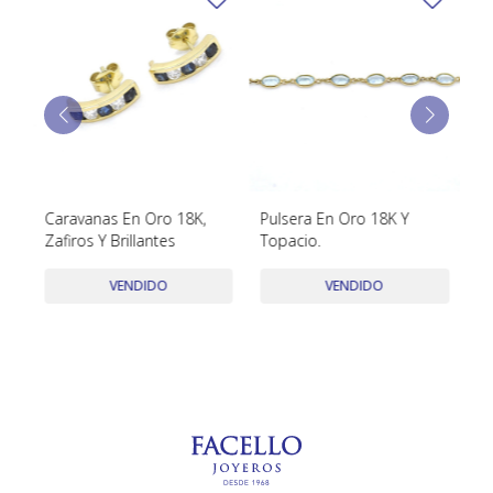
TUDOR
VACHERON & CONSTANTIN
Caravanas En Oro 18K,
Pulsera En Oro 18K Y
Co
Zafiros Y Brillantes
Topacio.
an
VENDIDO
VENDIDO