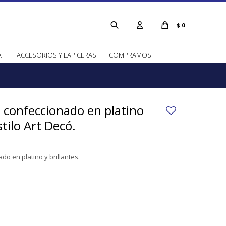
$
0
A
ACCESORIOS Y LAPICERAS
COMPRAMOS
o confeccionado en platino
stilo Art Decó.
do en platino y brillantes.