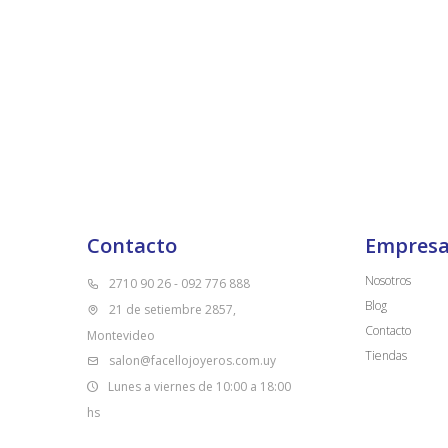
Contacto
Empres
Nosotros
2710 90 26 - 092 776 888
Blog
21 de setiembre 2857,
Contacto
Montevideo
Tiendas
salon@facellojoyeros.com.uy
Lunes a viernes de 10:00 a 18:00
hs