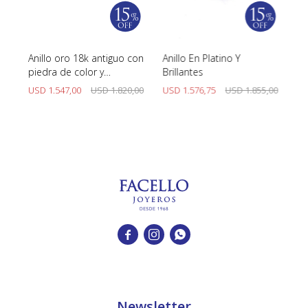
Anillo oro 18k antiguo con
Anillo En Platino Y
An
as.
piedra de color y
Brillantes
Br
brillantes.
Si
00
USD
1.547,00
USD
1.820,00
USD
1.576,75
USD
1.855,00
U



Newsletter