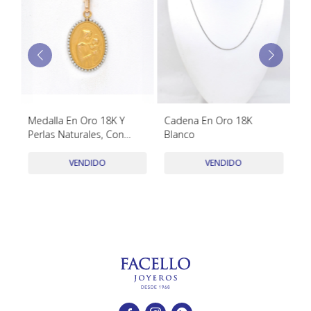
TUDOR
VACHERON & CONSTANTIN
8k
Medalla En Oro 18K Y
Cadena En Oro 18K
Cr
Perlas Naturales, Con
Blanco
Br
Imagen Religiosa
VENDIDO
VENDIDO