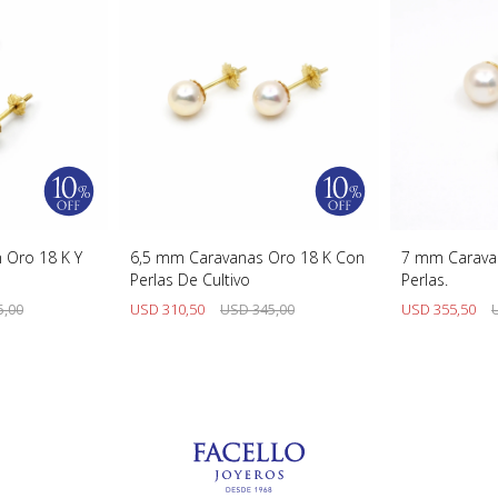
 Oro 18 K Y
6,5 mm Caravanas Oro 18 K Con
7 mm Caravan
Perlas De Cultivo
Perlas.
5,00
USD
310,50
USD
345,00
USD
355,50