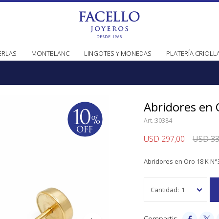
ERLAS
MONTBLANC
LINGOTES Y MONEDAS
PLATERÍA CRIOLL
Abridores en 
30384
USD
297,00
USD
33
Abridores en Oro 18 K N°
1

