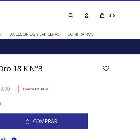
$
0
A
ACCESORIOS Y LAPICERAS
COMPRAMOS
Oro 18 K N°3
0,00
10
3
COMPRAR

