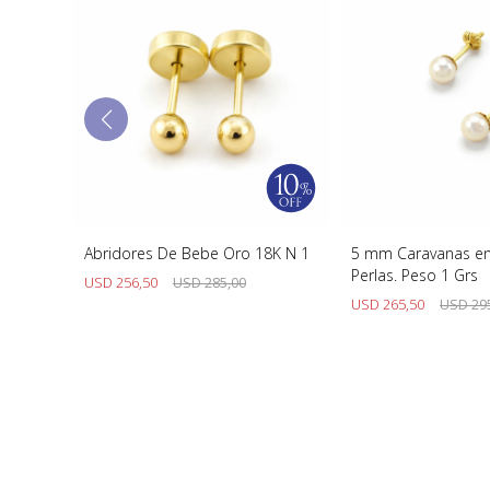
 18K Y
Abridores De Bebe Oro 18K N 1
5 mm Caravanas en
Perlas. Peso 1 Grs
USD
256,50
USD
285,00
USD
265,50
USD
29