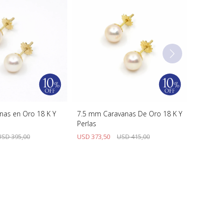
as en Oro 18 K Y
7.5 mm Caravanas De Oro 18 K Y
Perlas
USD
395,00
USD
373,50
USD
415,00