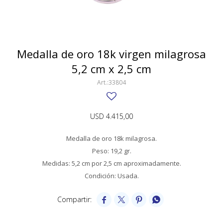
SWATCH
Llaveros
Pendientes y medallas
TISSOT
BULGARI
Marcadores de libros
Prendedores
CARTIER
Medalla de oro 18k virgen milagrosa
Caravanas perlas
Pulseras
5,2 cm x 2,5 cm
CHOPARD
33804
JAEGER-LECOULTRE
LONGINES
USD
4.415,00
MOVADO
Medalla de oro 18k milagrosa.
OMEGA
Peso: 19,2 gr.
Medidas: 5,2 cm por 2,5 cm aproximadamente.
OTRAS MARCAS RELOJES
Condición: Usada.
ROLEX




TAG HEUER