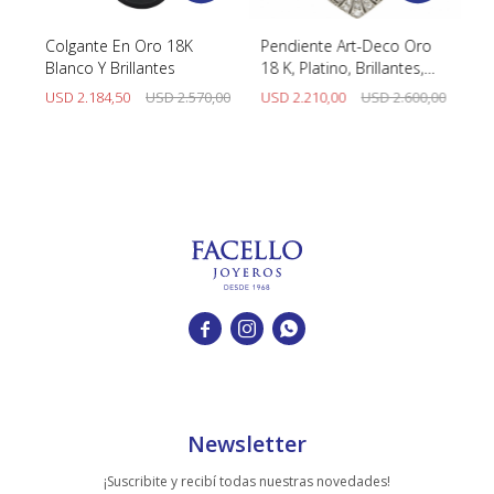
k
Colgante En Oro 18K
Pendiente Art-Deco Oro
Pe
s,
Blanco Y Brillantes
18 K, Platino, Brillantes,
Bl
Diamantes Y Cuarzo
00
USD
2.184,50
USD
2.570,00
USD
2.210,00
USD
2.600,00
U



Newsletter
¡Suscribite y recibí todas nuestras novedades!