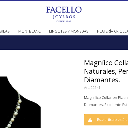
ERLAS
MONTBLANC
LINGOTES Y MONEDAS
PLATERÍA CRIOLL
Magníico Colla
Naturales, Per
Diamantes.
22541
Magnífico Collar en Platin
Diamantes. Excelente Est
Este artículo está 