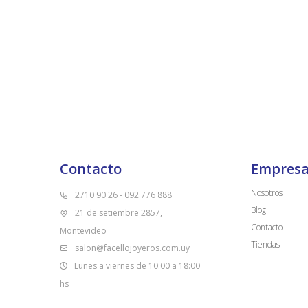
Contacto
Empres
Nosotros
2710 90 26 - 092 776 888
Blog
21 de setiembre 2857,
Contacto
Montevideo
Tiendas
salon@facellojoyeros.com.uy
Lunes a viernes de 10:00 a 18:00
hs