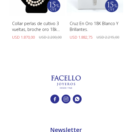
Collar perlas de cultivo 3
Cruz En Oro 18K Blanco Y
An
vueltas, broche oro 18k
Brillantes.
18
o
blanco y brillantes
Y 
00
USD
1.870,00
USD
2.200,00
USD
1.882,75
USD
2.215,00
U
19



Newsletter