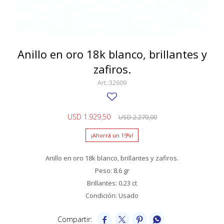
SWATCH
Llaveros
Pendientes y medallas
TISSOT
BULGARI
Marcadores de libros
Prendedores
CARTIER
Anillo en oro 18k blanco, brillantes y
Caravanas perlas
Pulseras
zafiros.
CHOPARD
32609
JAEGER-LECOULTRE
LONGINES
USD
1.929,50
USD
2.270,00
MOVADO
15
OMEGA
Anillo en oro 18k blanco, brillantes y zafiros.
OTRAS MARCAS RELOJES
Peso: 8.6 gr
Brillantes: 0.23 ct
ROLEX
Condición: Usado
TAG HEUER



