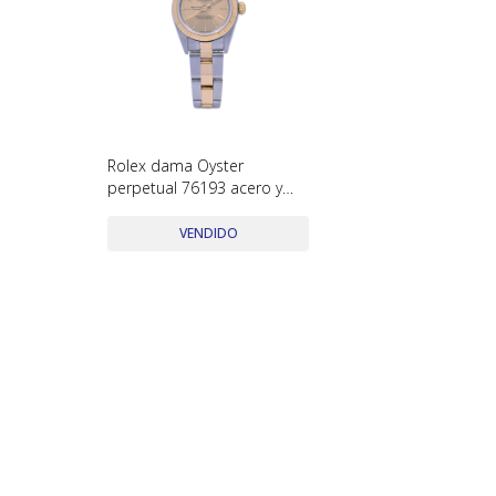
Rolex dama Oyster
perpetual 76193 acero y
oro 24 mm. año 2000
VENDIDO