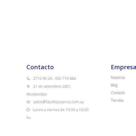
Contacto
Empres
Nosotros
2710 90 26 - 092 776 888
Blog
21 de setiembre 2857,
Contacto
Montevideo
Tiendas
salon@facellojoyeros.com.uy
Lunes a viernes de 10:00 a 18:00
hs