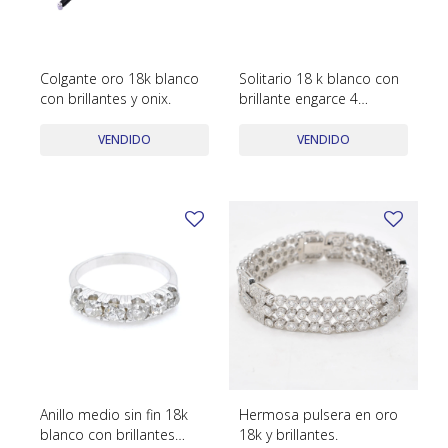
SWATCH
Llaveros
Pendientes y medallas
TISSOT
BULGARI
Marcadores de libros
Prendedores
Colgante oro 18k blanco
Solitario 18 k blanco con
CARTIER
con brillantes y onix.
brillante engarce 4
Caravanas perlas
Pulseras
puntas.
CHOPARD
VENDIDO
VENDIDO
JAEGER-LECOULTRE
LONGINES
MOVADO
OMEGA
OTRAS MARCAS RELOJES
ROLEX
TAG HEUER
Anillo medio sin fin 18k
Hermosa pulsera en oro
blanco con brillantes
18k y brillantes.