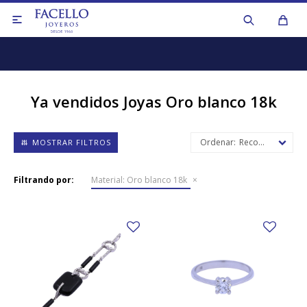

Ya vendidos Joyas Oro blanco 18k
Recomendados
Anillos
Filtrando por:
Material:
Oro blanco 18k
Aros y caravanas
Anillos
Collares y cadenas
Aros y caravanas
Colgantes y dijes
Collares de perlas
Medallas y cruces
Collares y cadenas
Pulseras
Otros