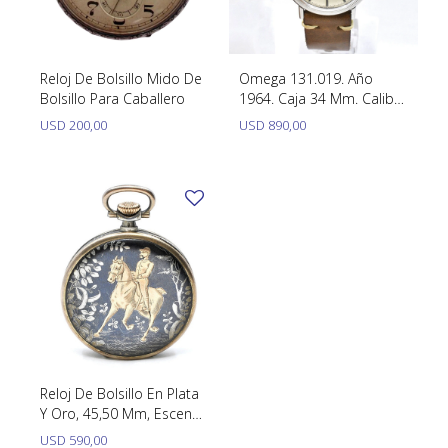
SWATCH
Llaveros
Pendientes y medallas
TISSOT
BULGARI
Marcadores de libros
Prendedores
Reloj De Bolsillo Mido De
Omega 131.019. Año
CARTIER
Bolsillo Para Caballero
1964. Caja 34 Mm. Calibre
Caravanas perlas
Pulseras
600. Acero Inoxidable
USD
200,00
USD
890,00
CHOPARD
JAEGER-LECOULTRE
LONGINES
MOVADO
OMEGA
OTRAS MARCAS RELOJES
ROLEX
Reloj De Bolsillo En Plata
Y Oro, 45,50 Mm, Escena
TAG HEUER
De Caballo Y Jinete
USD
590,00