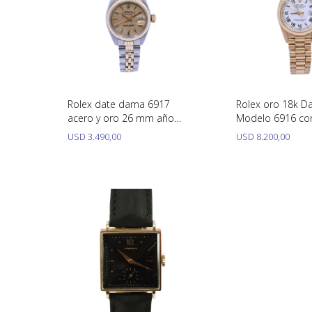
Rolex date dama 6917
Rolex oro 18k Da
acero y oro 26 mm año
Modelo 6916 co
1980
calendario, 26 
USD
3.490,00
USD
8.200,00