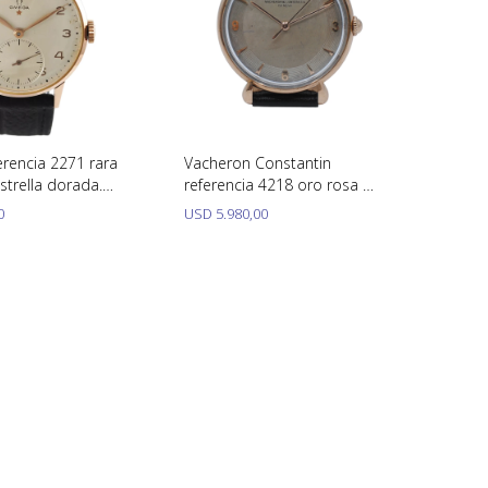
rencia 2271 rara
Vacheron Constantin
strella dorada.
referencia 4218 oro rosa 36
T2PC oro rosa
mm año 1950
0
USD
5.980,00
aproximadamente