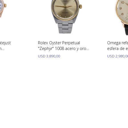
tejust
Rolex Oyster Perpetual
Omega refe
n
"Zephyr" 1008 acero y oro
esfera de e
mm.
34 mm año 1963
Calibre 30
USD
3.890,00
USD
2.980,0
18K