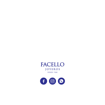


