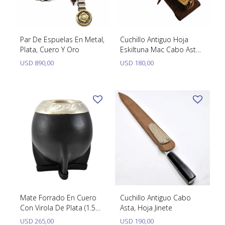
SWATCH
Llaveros
Pendientes y medallas
TISSOT
BULGARI
Marcadores de libros
Prendedores
Par De Espuelas En Metal,
Cuchillo Antiguo Hoja
CARTIER
Plata, Cuero Y Oro
Eskiltuna Mac Cabo Asta
Caravanas perlas
Pulseras
Ciervo. Hoja 18 Cm
USD
890,00
USD
180,00
CHOPARD
JAEGER-LECOULTRE
LONGINES
MOVADO
OMEGA
OTRAS MARCAS RELOJES
ROLEX
Mate Forrado En Cuero
Cuchillo Antiguo Cabo
Con Virola De Plata (1.5
Asta, Hoja Jinete
TAG HEUER
C/Pie)
USD
265,00
USD
190,00