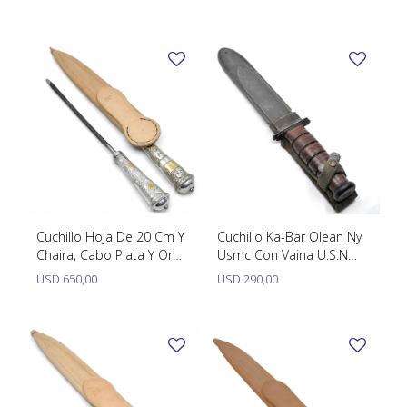
TUDOR
VACHERON & CONSTANTIN
Cuchillo Hoja De 20 Cm Y
Cuchillo Ka-Bar Olean Ny
Chaira, Cabo Plata Y Oro,
Usmc Con Vaina U.S.N
Vaina De Cuero
Mk2 Nord-8114
USD
650,00
USD
290,00