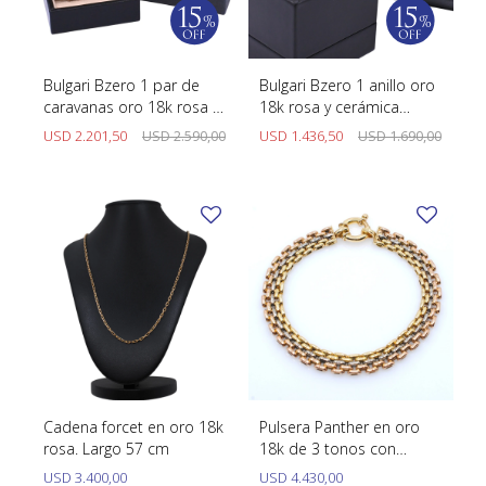
SWATCH
Llaveros
Pendientes y medallas
TISSOT
BULGARI
Marcadores de libros
Prendedores
Bulgari Bzero 1 par de
Bulgari Bzero 1 anillo oro
CARTIER
caravanas oro 18k rosa y
18k rosa y cerámica
Caravanas perlas
Pulseras
cerámica blanca con
blanca con estuche
USD
2.201,50
USD
2.590,00
USD
1.436,50
USD
1.690,00
CHOPARD
estuche original.
original.
JAEGER-LECOULTRE
LONGINES
MOVADO
OMEGA
OTRAS MARCAS RELOJES
ROLEX
Cadena forcet en oro 18k
Pulsera Panther en oro
rosa. Largo 57 cm
18k de 3 tonos con
TAG HEUER
argolla marinera
USD
3.400,00
USD
4.430,00