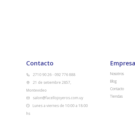
Contacto
Empres
Nosotros
2710 90 26 - 092 776 888
Blog
21 de setiembre 2857,
Contacto
Montevideo
Tiendas
salon@facellojoyeros.com.uy
Lunes a viernes de 10:00 a 18:00
hs