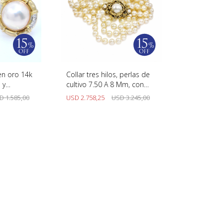
en oro 14k
Collar tres hilos, perlas de
 y
cultivo 7.50 A 8 Mm, con
broche de oro rosado 14K,
D
1.585,00
USD
2.758,25
USD
3.245,00
48 Cm