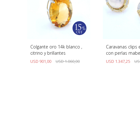
Colgante oro 14k blanco ,
Caravanas clips 
citrino y brillantes
con perlas mabe
brillantes
USD
901,00
USD
1.060,00
USD
1.347,25
US